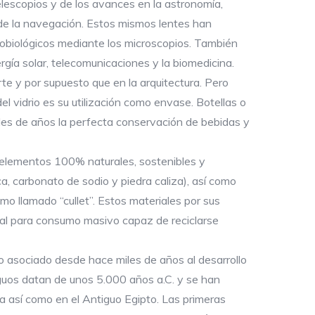
telescopios y de los avances en la astronomía,
 de la navegación. Estos mismos lentes han
obiológicos mediante los microscopios. También
rgía solar, telecomunicaciones y la biomedicina.
arte y por supuesto que en la arquitectura. Pero
l vidrio es su utilización como envase. Botellas o
iles de años la perfecta conservación de bebidas y
 de elementos 100% naturales, sostenibles y
ca, carbonato de sodio y piedra caliza), así como
mo llamado “cullet”. Estos materiales por sus
rial para consumo masivo capaz de reciclarse
ido asociado desde hace miles de años al desarrollo
iguos datan de unos 5.000 años a.C. y se han
 así como en el Antiguo Egipto. Las primeras