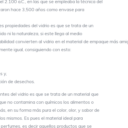
l 2.100 a.C., en las que se empleaba la técnica del
ilizaron hace 3,500 años como envase para
s propiedades del vidrio es que se trata de un
do ni la naturaleza, si este llega al medio
clabilidad convierten al vidrio en el material de empaque más a
mente igual, consiguiendo con esto:
s y,
ción de desechos.
ntes del vidrio es que se trata de un material que
 que no contamina con químicos los alimentos o
s, en su forma más pura el color, olor, y sabor de
los mismos. Es pues el material ideal para
perfumes, es decir aquellos productos que se