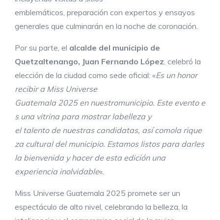
emblemáticos, preparación con expertos y ensayos
generales que culminarán en la noche de coronación.
Por su parte, el
alcalde del municipio de
Quetzaltenango, Juan Fernando López
, celebró la
elección de la ciudad como sede oficial: «
Es un honor
recibir a Miss Universe
Guatemala
2025
en
nuestro
municipio.
Este
evento
e
s
una
vitrina
para
mostrar
la
belleza
y
el
talento
de
nuestras
candidatas,
así
como
la
rique
za
cultural
del
municipio.
Estamos
listos para darles
la bienvenida y hacer de esta edición una
experiencia inolvidable
«.
Miss Universe Guatemala 2025 promete ser un
espectáculo de alto nivel, celebrando la belleza, la