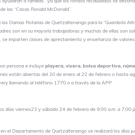
as ayudarán a familias”, ya que los fondos recaudados se desti
 de las “Casas Ronald McDonald”.
las Damas Rotarias de Quetzaltenango para la “Guardería Altru
adres son en su mayoría trabajadoras y muchas de ellas son sol
ás, se imparten clases de aprestamiento y enseñanza de valores
or persona e incluye
playera, visera, bolsa deportiva, núm
iones están abiertas del 30 de enero al 22 de febrero o hasta ag
ery llamando al teléfono 1770 o a través de la APP.
los días viernes23 y sábado 24 de febrero de 9:00 a.m. a 7:00 p
r en el Departamento de Quetzaltenango se realizará los días j