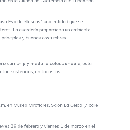
narán en la Ciudad de Guatemala a la Fundación
sa Eva de Yllescas”, una entidad que se
teras. La guardería proporciona un ambiente
, principios y buenas costumbres.
ero con chip y medalla coleccionable
,
ésta
otar existencias, en todos los
.m. en Museo Miraflores, Salón La Ceiba (7 calle
ueves 29 de febrero y viernes 1 de marzo en el