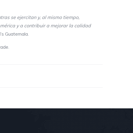
as se ejercitan y, al mismo tiempo,
mérica y a contribuir a mejorar la
calidad
’s Guatemala.
erade.