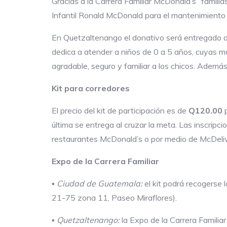
Gracias a la Carrera Familiar McDonald’s “famili
Infantil Ronald McDonald para el mantenimiento
En Quetzaltenango el donativo será entregado a 
dedica a atender a niños de 0 a 5 años, cuyas m
agradable, seguro y familiar a los chicos. Adem
Kit para corredores
El precio del kit de participación es de
Q120.00
p
última se entrega al cruzar la meta. Las inscripc
restaurantes McDonald’s o por medio de McDeliv
Expo de la Carrera
Familiar
▪
Ciudad de Guatemala:
el kit podrá recogerse 
21-75 zona 11, Paseo Miraflores).
▪
Quetzaltenango
:
la Expo de la Carrera Familia