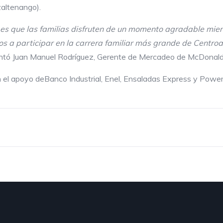
zaltenango).
s que las familias disfruten de
un momento agradable mientr
mos a
participar en
la carrera familiar más grande de Centro
a
ntó Juan Manuel Rodríguez, Gerente de Mercadeo de McDonald
 el apoyo deBanco Industrial, Enel, Ensaladas Express y Pow