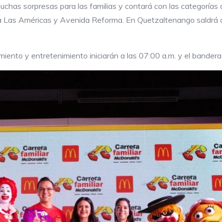
uchas sorpresas para las familias y contará con las categorías
da Las Américas y Avenida Reforma. En Quetzaltenango saldrá 
ento y entretenimiento iniciarán a las 07:00 a.m. y el banderaz