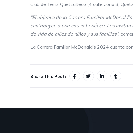
Club de Tenis Quetzalteco (4 calle zona 3, Quet
“
El objetivo de l
a Carrera Familiar
McDonald’s e
contribuyen a una causa benéfica
. Les invita
de
vida de miles de
niños y sus
familias”
, come
La Carrera Familiar McDonald’s 2024 cuenta con
Share This Post: