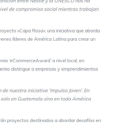
oración entre Nestlé y la UNESCO nos ha
nivel de compromiso social mientras trabajan
 proyecto «Capa Rosa», una iniciativa que aborda
venes líderes de América Latina para crear un
remio ‘eCommerceAward’ a nivel local, en
 premio distingue a empresas y emprendimientos
de nuestra iniciativa ‘Impulso Joven’. En
no solo en Guatemala sino en toda América
erarán proyectos destinados a abordar desafíos en