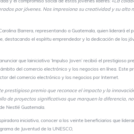
ad y el compromiso social de estos jóvenes líderes: «
La colab
erados por jóvenes. Nos impresiona su creatividad y su alto 
 Carolina Barrera, representando a Guatemala, quien liderará el
e, destacando el espíritu emprendedor y la dedicación de los jó
unciar que lainiciativa ‘Impulso Joven’ recibió el prestigioso p
 ámbito del comercio electrónico y los negocios en línea. Este
ctor del comercio electrónico y los negocios por Internet.
 prestigioso premio que reconoce el impacto y la innovación 
ollo de proyectos significativos que marquen la diferencia, 
al de Nestlé Guatemala.
piradora iniciativa, conocer a los veinte beneficiarios que lid
rograma de Juventud de la UNESCO,