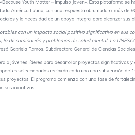
a «Because Youth Matter – Impulso Joven». Esta plataforma se h
toda América Latina, con una respuesta abrumadora: más de 900
ociales y la necesidad de un apoyo integral para alcanzar sus o
tables con un impacto social positivo significativo en sus 
o, la discriminación y problemas de salud mental. La UNESC
presó Gabriela Ramos, Subdirectora General de Ciencias Socia
 a jóvenes líderes para desarrollar proyectos significativos 
icipantes seleccionados recibirán cada uno una subvención de 
e sus proyectos. El programa comienza con una fase de fortale
n sus iniciativas.