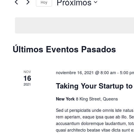
Próximos
clave.
Hoy
y
Busca
Selecciona
Eventos
vistas
la
para
fecha.
de
la
palabra
Eventos
Últimos Eventos Pasados
clave.
NOV
noviembre 16, 2021 @ 8:00 am
-
5:00 p
16
Taking Your Startup to
2021
New York
8 King Street, Queens
Sed ut perspiciatis unde omnis iste natu
rem aperiam, eaque ipsa quae ab illo. Sed
accusantium doloremque laudantium, totam
quasi architecto beatae vitae dicta sunt