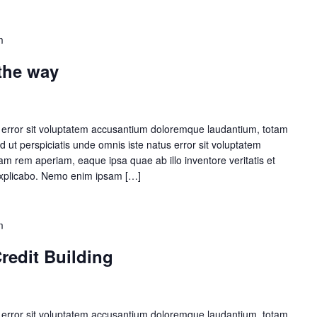
m
 the way
s error sit voluptatem accusantium doloremque laudantium, totam
 ut perspiciatis unde omnis iste natus error sit voluptatem
 rem aperiam, eaque ipsa quae ab illo inventore veritatis et
 explicabo. Nemo enim ipsam […]
m
redit Building
s error sit voluptatem accusantium doloremque laudantium, totam