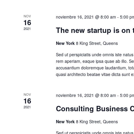
NOV
noviembre 16, 2021 @ 8:00 am
-
5:00 p
16
The new startup is on
2021
New York
8 King Street, Queens
Sed ut perspiciatis unde omnis iste natu
rem aperiam, eaque ipsa quae ab illo. Sed
accusantium doloremque laudantium, totam
quasi architecto beatae vitae dicta sunt
NOV
noviembre 16, 2021 @ 8:00 am
-
5:00 p
16
Consulting Business C
2021
New York
8 King Street, Queens
Sed ut perspiciatis unde omnis iste natu