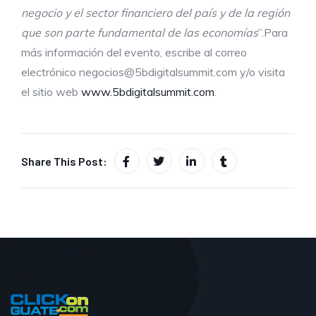
negocio y el sector financiero del país y de la región
que son parte fundamental de
las economías
”.Para
más información del evento, escribe al correo
electrónico
negocios@5bdigitalsummit.co
m y/o visita
el sitio web
www.5bdigitalsummit.com
.
Share This Post: