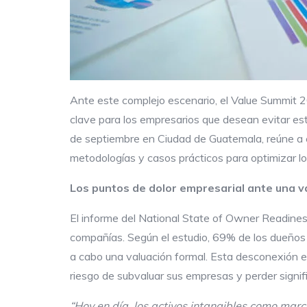
Ante este complejo escenario, el Value Summit 2
clave para los empresarios que desean evitar est
de septiembre en Ciudad de Guatemala, reúne a e
metodologías y casos prácticos para optimizar los 
Los
puntos de
dolor empresaria
l
ante
una v
El informe del National State of Owner Readines
compañías. Según el estudio, 69% de los dueños 
a cabo una valuación formal. Esta desconexión ent
riesgo de subvaluar sus empresas y perder signifi
“Hoy en día, los activos intangibles como marc