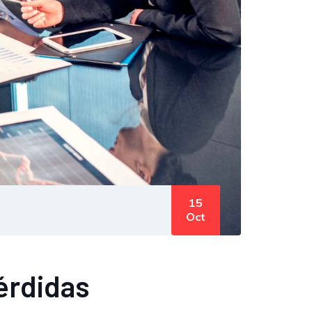
15
Oct
érdidas