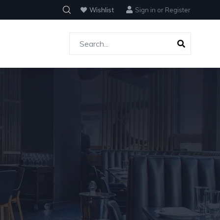
Wishlist
Sign in
or
Register