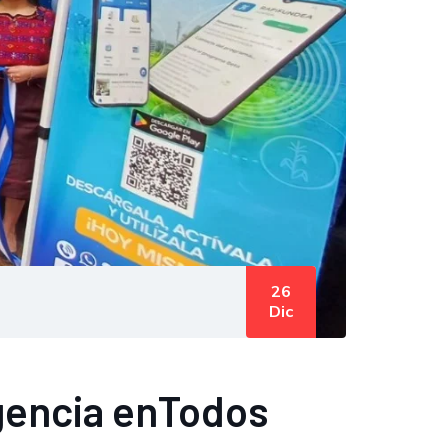
26
Dic
gencia enTodos