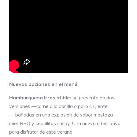
Nuevas opciones en el menú
Hamburguesa Irresistible:
se presenta en dos
versiones —carne a la parrilla o pollo crujiente
— bañadas en una explosión de sabor mostaza
miel, BBQ y cebollitas crispy. Una nueva alternativa
para disfrutar de este verano.