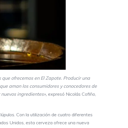
os que ofrecemos en El Zapote. Producir una
co que aman los consumidores y conocedores de
 nuevos ingredientes»,
expresó Nicolás Cofiño,
pulos. Con la utilización de cuatro diferentes
Estados Unidos, esta cerveza ofrece una nueva