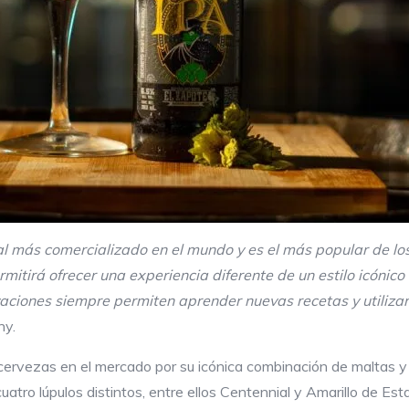
nal más comercializado en el mundo y es el más popular de l
rmitirá ofrecer una experiencia diferente de un estilo icóni
aciones siempre permiten aprender nuevas recetas y utilizar
ny.
cervezas en el mercado por su icónica combinación de maltas y lú
cuatro lúpulos distintos, entre ellos Centennial y Amarillo de 