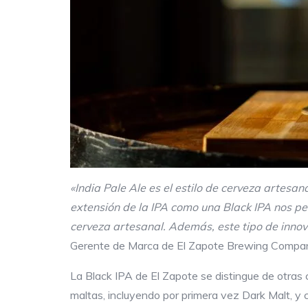
«India Pale Ale es el estilo de cerveza artesa
extensión de la IPA como una Black IPA nos pe
cerveza artesanal. Además, este tipo de innov
Gerente de Marca de El Zapote Brewing Compa
La Black IPA de El Zapote se distingue de otras 
maltas, incluyendo por primera vez Dark Malt, y 