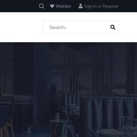
Wishlist
Sign in
or
Register