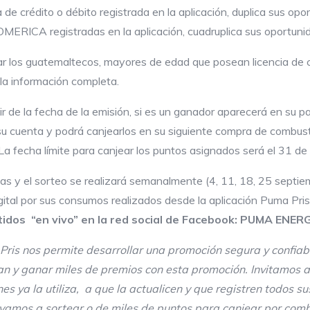
de crédito o débito registrada en la aplicación, duplica sus op
OMERICA registradas en la aplicación, cuadruplica sus oportun
r los guatemaltecos, mayores de edad que posean licencia de c
a información completa.
 de la fecha de la emisión, si es un ganador aparecerá en su pa
su cuenta y podrá canjearlos en su siguiente compra de combus
La fecha límite para canjear los puntos asignados será el 31 d
 el sorteo se realizará semanalmente (4, 11, 18, 25 septiemb
ital por sus consumos realizados desde la aplicación Puma Pris
tidos “en vivo” en la red social de Facebook: PUMA ENE
ris nos permite desarrollar una promoción segura y confiable
an y ganar miles de premios con esta promoción. Invitamos 
s ya la utiliza, a que la actualicen y que registren todos s
vamos a sortear o de miles de puntos para canjear por comb