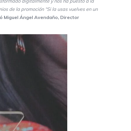
nsformado digitalmente y nos ha puesto a la
ios de la promoción “Si la usas vuelves en un
 Miguel Ángel Avendaño, Director