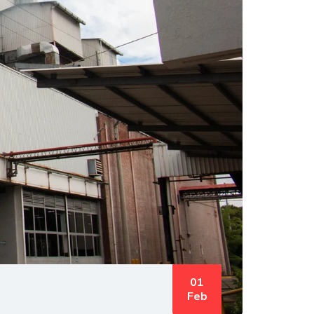
01
Feb