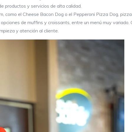
e productos y servicios de alta calidad.
m, como el Cheese Bacon Dog o el Pepperoni Pizza Dog, pizzas
 opciones de muffins y croissants, entre un menú muy variado.
mpieza y atención al cliente.