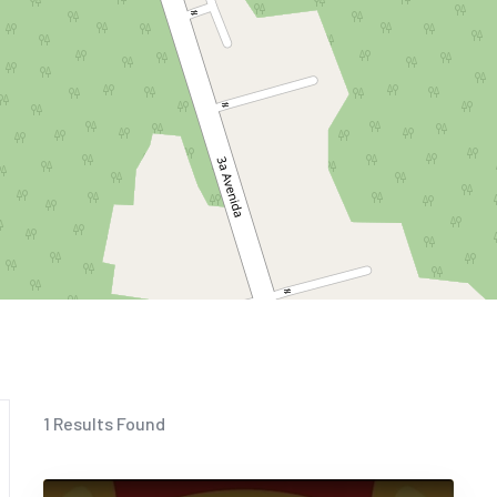
1
Results Found