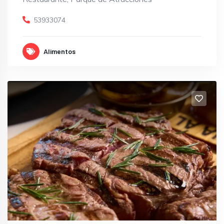
53933074
Alimentos