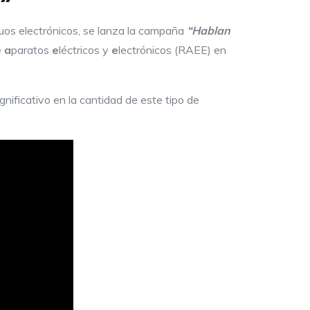
iduos electrónicos, se lanza la campaña
“Hablan
e
a
paratos
e
léctricos y
e
lectrónicos (RAEE) en
ificativo en la cantidad de este tipo de