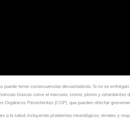
s puede tener consecuencias devastadoras. Si no se entregan 
stancias tóxicas como el mercurio, cromo, plomo y retardantes d
s Orgánicos Persistentes (COP), que pueden afectar gravemen
s a la salud, incluyendo problemas neurológicos, renales y res