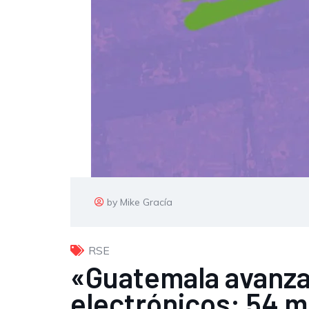
by Mike Gracía
RSE
«Guatemala avanza h
electrónicos: 54 mi