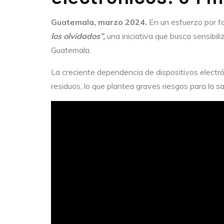
Guatemala, marzo 2024.
En un esfuerzo por fo
los olvidados”,
una iniciativa que busca sensibili
Guatemala.
La creciente dependencia de dispositivos electr
residuos, lo que plantea graves riesgos para la 