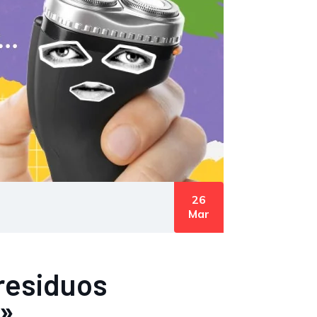
26
Mar
 residuos
o»