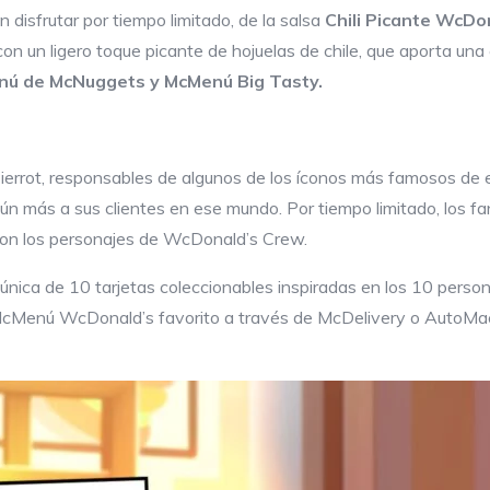
án disfrutar por tiempo limitado, de la salsa
Chili Picante WcDo
, con un ligero toque picante de hojuelas de chile, que aporta u
ú de McNuggets y McMenú Big Tasty.
Pierrot, responsables de algunos de los íconos más famosos d
 más a sus clientes en ese mundo. Por tiempo limitado, los fa
on los personajes de WcDonald’s Crew.
nica de 10 tarjetas coleccionables inspiradas en los 10 pers
cMenú WcDonald’s favorito a través de McDelivery o AutoMac