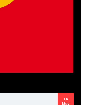
16
May