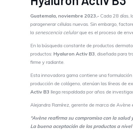
Hyaluron Activ B3
Guatemala, noviembre 2023
.-
Cada 28 días, l
paragenerar células nuevas. Sin embargo, factore
la
senescencia celular
que es el proceso de enve
En la búsqueda constante de productos dermatol
productos:
Hyaluron Activ B3
, diseñada para tr
firme y radiante.
Esta innovadora gama contiene una formulación a
producción de colágeno, atenúan las líneas de expr
Activ B3
llega respaldada por años de investiga
Alejandra Ramírez, gerente de marca de Avène e
“Avène reafirma su compromiso con la salud y 
La buena aceptación de los productos
a nive