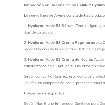
Innovación en Regeneración Celular: Hyalur
La nueva línea de Avène consta de tres productos
1.
Hyaluron Activ B3 Sérum
.
Textura ligera y 
días de utilizarlos.
2.
Hyaluron Activ B3 Crema
R
egeneradora
redensificación de la piel para el 88% de las muje
3.
Hyaluron Activ B3 Crema de Noche
.
Acción 
satisfactorios en el 84% de sus usuarios en eda
Según compartió Ramírez, esta gama de productos
15 días, en comparación con el proceso natural 
Consejos de expertos
Según Alan Bruno Entrenador Científico para Cen