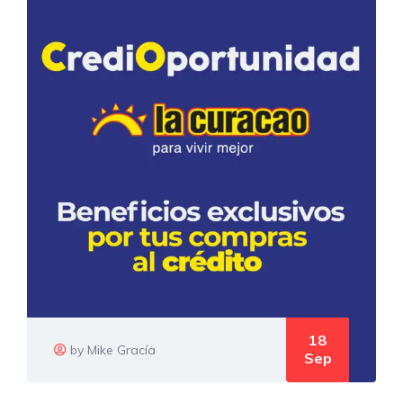
18
by Mike Gracía
Sep