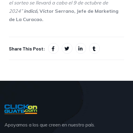
el sorteo se llevará a cabo el 9 de octubre de
2024
”
indicó,
Víctor Serrano, Jefe de Marketing
de La Curacao
.
Share This Post:
Apoyamos a los que creen en nuestro país.