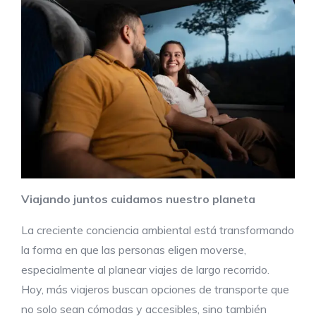
Viaja
ndo juntos
cuida
mos nuestro
planeta
La creciente conciencia ambiental está transformando
la forma en que las personas eligen moverse,
especialmente al planear viajes de largo recorrido.
Hoy, más viajeros buscan opciones de transporte que
no solo sean cómodas y accesibles, sino también