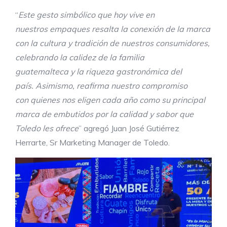
“
E
ste gesto simbólico
que hoy vive en
nuestros
empaques
resalta la conexión de la
m
arca
con la cultura y
tradición
de nuestros consumidores
,
celebra
ndo
la calidez de la familia
guatemalteca
y
la riqueza
gastronómica del
país
.
Asimismo,
reafirma nuestro co
mpromiso
con
quienes nos eligen
cada año
como
su principal
marca de embutidos por la calidad y sabor que
Toledo les ofrece
” agregó Juan José Gutiérrez
Herrarte, Sr Marketing Manager de Toledo.