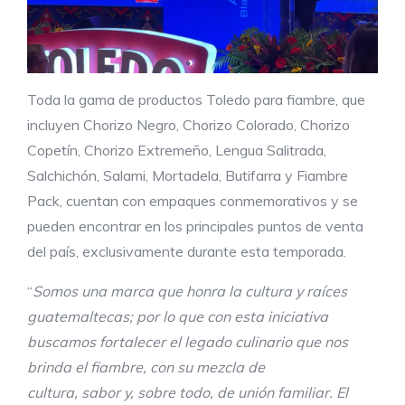
Toda la gama de productos Toledo para fiambre, que
incluyen Chorizo Negro, Chorizo Colorado, Chorizo
Copetín, Chorizo Extremeño, Lengua Salitrada,
Salchichón, Salami, Mortadela, Butifarra y Fiambre
Pack, cuentan con empaques conmemorativos y se
pueden encontrar en los principales puntos de venta
del país, exclusivamente durante esta temporada.
“
Somos
una marca
que honra
la cultura y raíces
guatemaltecas
; por lo que con esta iniciativa
buscamos
fortalecer
el legado culinario que nos
brinda el
f
iambre, con su mezcla de
cultura
,
sabor
y
,
sobre todo
,
de
unión familiar
. El