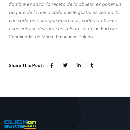
fiambre es sacar la receta de la abuela,
es poner un
poquito de lo que a
cada uno
le gusta, es compartir
con cada persona que queremos; cada fiambre es
especial y se disfruta con Toledo
” cerró Ian Erichsen
Coordinador de Marca Embutidos Toledo.
Share This Post: