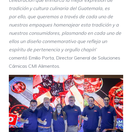
tradición y cultura culinaria d
e
l
Guatemala
,
es
por
ello,
que
queremos a través de cada uno de
nuestros empaques
homenajear esta tradición y a
nuestros consumidores,
plasmando en
cada uno de
ellos
un diseño conmemorativo
que refleja
un
espíritu de pertenencia y orgullo chapín
”
comentó Emilio Porta, Director General de Soluciones
Cárnicas CMI Alimentos.