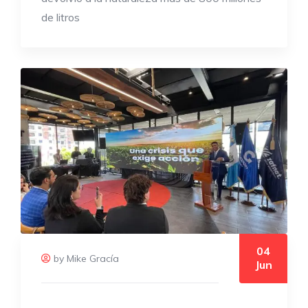
de litros
04
by Mike Gracía
Jun