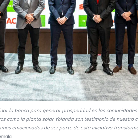
inar
la banca para generar prosperidad en las comunidades 
ctos como la planta solar Yolanda son testimonio de nuestro 
tamos emocionados de ser parte de esta iniciativa transfor
temala.