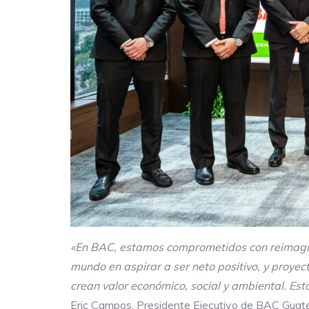
«En BAC, estamos comprometidos con
reimag
mundo en aspirar a ser neto positivo, y proye
crean valor económico, social y ambiental. Es
Eric Campos,
Presidente Ejecutivo de BAC Gua