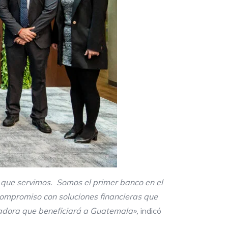
que servimos. Somos el primer banco en el
compromiso con soluciones financieras que
madora que beneficiará a Guatemala»,
indicó