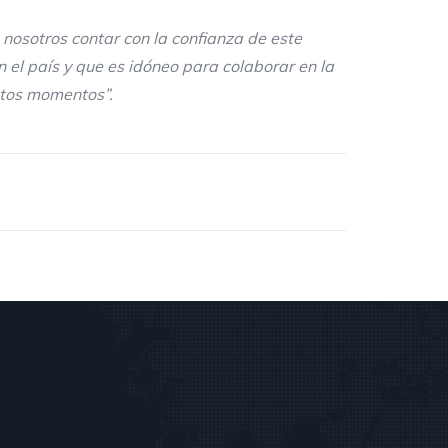
 nosotros contar con la confianza de este
el país y que es idóneo para colaborar en la
estos momentos”
.