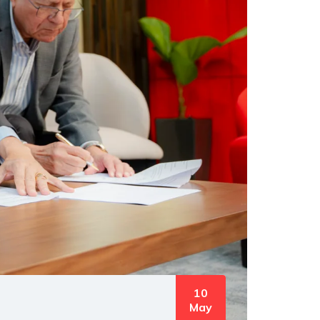
10
May