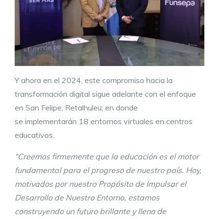
Y ahora en el 2024, este compromiso hacia la
transformación digital sigue adelante con el enfoque
en San Felipe, Retalhuleu; en donde
se implementarán 18 entornos virtuales en centros
educativos.
“
Creemos firmemente que la educación es el motor
fundamental para el progreso de nuestro país
. Hoy,
motivados
por nuestro Propósito de Impulsar el
Desarrollo de Nuestro Entorno,
estamos
construyendo
un futuro brillante y lleno de