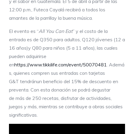
y el sabor en Guatemala. El 5 de abril a partir de las
12:00 p.m., Futeca Cayalá recibirá a todos los
amantes de la parrillay la buena música.
El evento es “
All
Y
ou
C
an
E
at
” y el costo de la
entrada es de Q350 para adultos, Q120 jóvenes (12 a
16 años)y Q80 para niños (5 a 11 años), las cuales
pueden adquirirse
en
https://www.tikkilife.com/event/50070481
. Ademá
s, quienes compren sus entradas con tarjetas
G&T tendránun beneficio del 15% de descuento en
preventa. Con esta donación se podrá degustar
de más de 250 recetas, disfrutar de actividades,
juegos y más, mientras se contribuye a obras sociales
significativas.