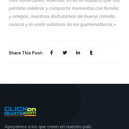
más vulnerables
.
Además, es en un espacio que nos
permite celebrar y compartir momentos
con familia
y amigos, mientras disfrutamos de buena comida,
música y
la unión solidaria de los guatemaltecos
.»
Share This Post:
Apoyamos a los que creen en nuestro país.