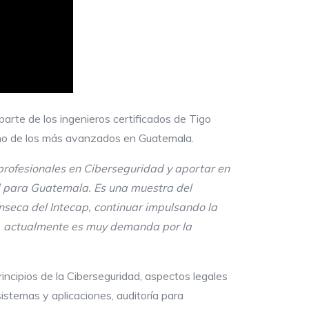
arte de los ingenieros certificados de Tigo
 uno de los más avanzados en Guatemala.
rofesionales en Ciberseguridad y aportar en
dad para Guatemala. Es una muestra del
ínseca del
Intecap
, continuar impulsando la
ue, actualmente es muy demanda por la
incipios de la Ciberseguridad, aspectos legales
istemas y aplicaciones, auditoría para