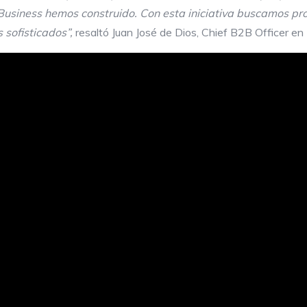
Business hemos construido. Con esta iniciativa buscamos pro
 sofisticados”,
resaltó Juan José de Dios, Chief B2B Officer e