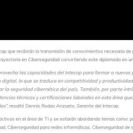
ap que recibirán la transmisión de conocimientos necesaria de p
 trayectoria en Ciberseguridad convirtiendo este diplomado en
aprovecha las capacidades del
Intecap
para formar a nuevos p
o digital, lo que se traduce en competitividad y productivi
 la seguridad cibernética del país. También, por parte intr
tencias técnicas y certificaciones laborales en esta área q
ños”
, resaltó Dennis Rodas Anzueto, Gerente del Intecap.
s activos en el área de TI y se estarán abordando temas como: pr
ad, Ciberseguridad para redes informáticas, Ciberseguridad de s