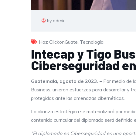
by admin
Haz ClickonGuate
,
Tecnología
Intecap
y Tigo Bus
Ciberseguridad e
Guatemala, agosto de
2023. –
Por medio de la
Business, unieron esfuerzos para desarrollar y t
protegidos ante las amenazas cibernéticas.
La alianza estratégica se materializará por medi
contenido curricular del diplomado será definid
“El diplomado en Ciberseguridad es una oportu