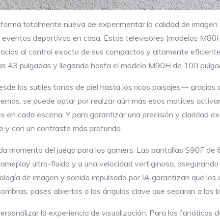
forma totalmente nueva de experimentar la calidad de imagen pr
 eventos deportivos en casa. Estos televisores (modelos M80H 
cias al control exacto de sus compactos y altamente eficiente
s 43 pulgadas y llegando hasta el modelo M90H de 100 pulgad
desde los sutiles tonos de piel hasta los ricos paisajes— gracia
emás, se puede optar por realzar aún más esos matices activando
lores en cada escena. Y para garantizar una precisión y claridad e
e y con un contraste más profundo.
a momento del juego para los gamers. Las pantallas S90F de 
meplay ultra-fluido y a una velocidad vertiginosa, asegurando
cnología de imagen y sonido impulsada por IA garantizan que los 
sombras, pases abiertos o los ángulos clave que separan a los
sonalizar la experiencia de visualización. Para los fanáticos de