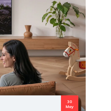
30
May