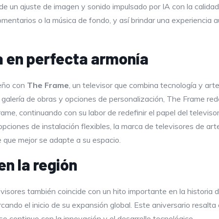
e un ajuste de imagen y sonido impulsado por IA con la calidad
 comentarios o la música de fondo, y así brindar una experienci
ía en perfecta armonía
seño con
The Frame
, un televisor que combina tecnología y art
alería de obras y opciones de personalización, The Frame redefi
e, continuando con su labor de redefinir el papel del televiso
 opciones de instalación flexibles, la marca de televisores de ar
 que mejor se adapte a su espacio.
n la región
isores también coincide con un hito importante en la historia 
rcando el inicio de su expansión global. Este aniversario resalta 
 continuo con la innovación y el desarrollo tecnológico.