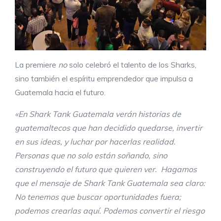
La premiere
no
solo celebró el talento de los Sharks,
sino también el espíritu emprendedor que impulsa a
Guatemala hacia el futuro.
«En Shark Tank Guatemala verán historias de
guatemaltecos que han decidido quedarse, invertir
en sus ideas, y luchar por hacerlas realidad.
Personas que no solo están soñando, sino
construyendo el futuro que quieren ver. Hagamos
que el mensaje de Shark Tank Guatemala sea claro:
No tenemos que buscar oportunidades fuera;
podemos crearlas aquí. Podemos convertir el riesgo