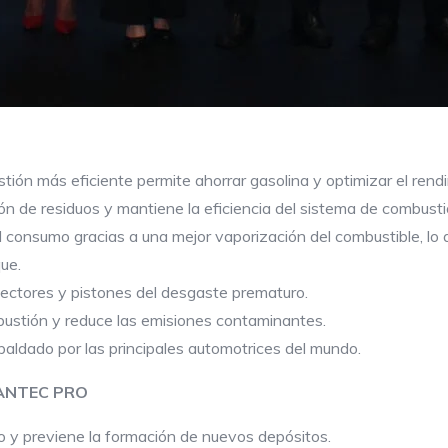
ión más eficiente permite ahorrar gasolina y optimizar el rend
n de residuos y mantiene la eficiencia del sistema de combusti
 consumo gracias a una mejor vaporización del combustible, lo 
ue.
yectores y pistones del desgaste prematuro.
ustión y reduce las emisiones contaminantes.
aldado por las principales automotrices del mundo.
EANTEC PRO
o y previene la formación de nuevos depósitos.