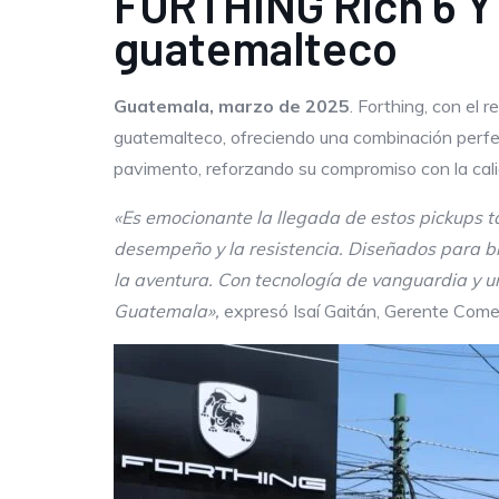
FORTHING Rich 6 Y 
guatemalteco
Guatemala, marzo de 2025
. Forthing, con el
guatemalteco, ofreciendo una combinación perfec
pavimento, reforzando su compromiso con la cal
«Es emocionante la llegada de estos pickups ta
desempeño y la resistencia. Diseñados para br
la aventura. Con tecnología de vanguardia y u
Guatemala»,
expresó Isaí Gaitán, Gerente Comer