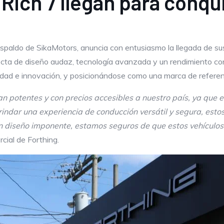
Rich 7 llegan para conqui
 respaldo de SikaMotors, anuncia con entusiasmo la llegada de s
ta de diseño audaz, tecnología avanzada y un rendimiento confi
idad e innovación, y posicionándose como una marca de refere
n potentes y con precios accesibles a nuestro país, ya que el
indar una experiencia de conducción versátil y segura, est
n diseño imponente, estamos seguros de que estos vehículos
cial de Forthing.