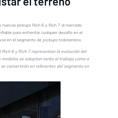
star el terreno
us nuevas pickups Rich 6 y Rich 7 al mercado
able para enfrentar cualquier desafío en el
ncia en el segmento de
pickups
todoterreno.
 Rich 6 y Rich 7 representan la evolución del
os modelos se adaptan tanto al trabajo como a
 se convertirán en referentes del segmento en