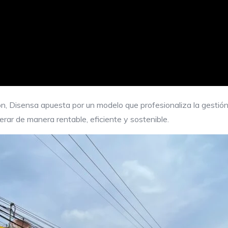
, Disensa apuesta por un modelo que profesionaliza la gestión de
rar de manera rentable, eficiente y sostenible.