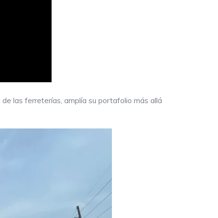
 las ferreterías, amplía su portafolio más allá