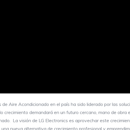
de Aire Acondicionado en el país ha sido liderado por las soluci
ido crecimiento demandará en un futuro cercano, mano de obra 
onado. La visión de LG Electronics es aprovechar este crecimie
n una nueva alternativa de crecimiento profesional y emprendim