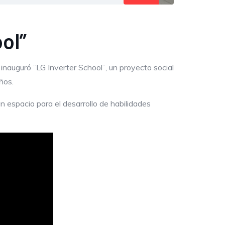
ol”
inauguró ¨LG Inverter School¨, un proyecto social
iños.
n espacio para el desarrollo de habilidades