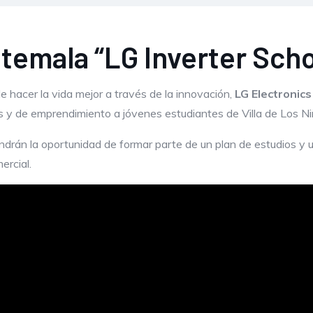
temala “LG Inverter Scho
de hacer la vida mejor a través de la innovación,
LG
Electronics
s y de emprendimiento a jóvenes estudiantes de Villa de Los N
ndrán la oportunidad de formar parte de un plan de estudios y u
ercial.