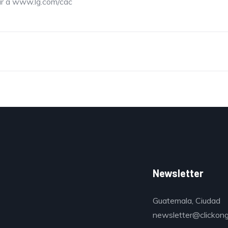
ar a www.lg.com/cac
Newsletter
Guatemala, Ciudad
newsletter@clickon