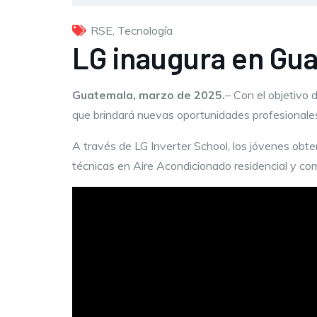
RSE
,
Tecnología
LG inaugura en Gua
Guatemala, marzo de 2025.
– Con el objetivo 
que brindará nuevas oportunidades profesionale
A través de LG Inverter School, los jóvenes obte
técnicas en Aire Acondicionado residencial y com