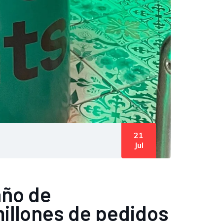
21
Jul
año de
millones de pedidos