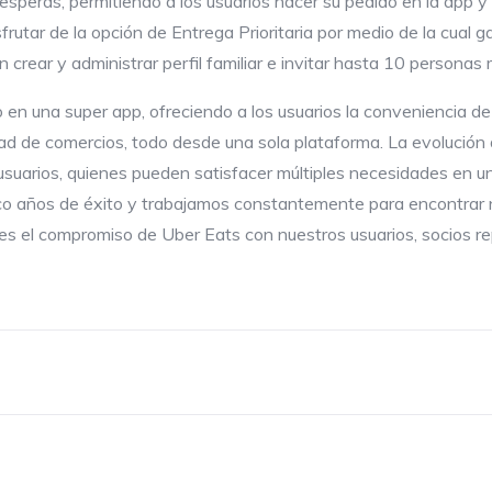
s esperas, permitiendo a los usuarios hacer su pedido en la app 
rutar de la opción de Entrega Prioritaria por medio de la cual g
n crear y administrar perfil familiar e invitar hasta 10 personas
en una super app, ofreciendo a los usuarios la conveniencia de re
dad de comercios, todo desde una sola plataforma. La evolución 
suarios, quienes pueden satisfacer múltiples necesidades en un 
o años de éxito y trabajamos constantemente para encontrar n
 es el compromiso de Uber Eats con nuestros usuarios, socios r