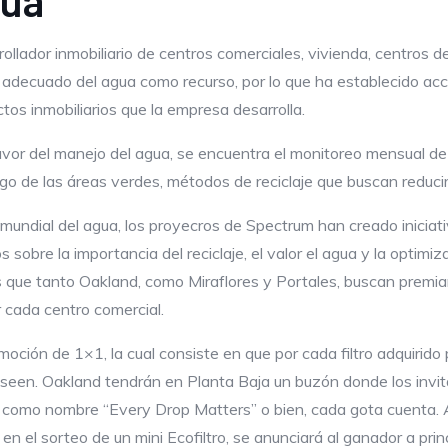
gua
llador inmobiliario de centros comerciales, vivienda, centros d
adecuado del agua como recurso, por lo que ha establecido acc
ctos inmobiliarios que la empresa desarrolla.
favor del manejo del agua, se encuentra el monitoreo mensual d
riego de las áreas verdes, métodos de reciclaje que buscan reduci
mundial del agua, los proyecros de Spectrum han creado iniciat
 sobre la importancia del reciclaje, el valor el agua y la optimi
 que tanto Oakland, como Miraflores y Portales, buscan premiar a
r cada centro comercial.
moción de 1×1, la cual consiste en que por cada filtro adquirido p
deseen. Oakland tendrán en Planta Baja un buzón donde los invi
tiene como nombre “Every Drop Matters” o bien, cada gota cuent
en el sorteo de un mini Ecofiltro, se anunciará al ganador a prin