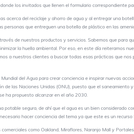
, donde los invitados que llenen el formulario correspondiente pa
las acerca del reciclaje y ahorro de agua y al entregar una bote
las personas que entreguen una botella de plástico en las amen
ravés de nuestros productos y servicios. Sabemos que para que
inimizar la huella ambiental. Por eso, en este día reiteramos n
mos a nuestros clientes a buscar todas esas prácticas que nos
undial del Agua para crear conciencia e inspirar nuevas accion
ión de las Naciones Unidas (ONU), puesto que el saneamiento y 
se ha propuesto alcanzar en el año 2030.
potable segura, de ahí que el agua es un bien considerado como
necesario hacer conciencia del tema ya que este es un recurso 
s comerciales como Oakland, Miraflores, Naranjo Mall y Portale