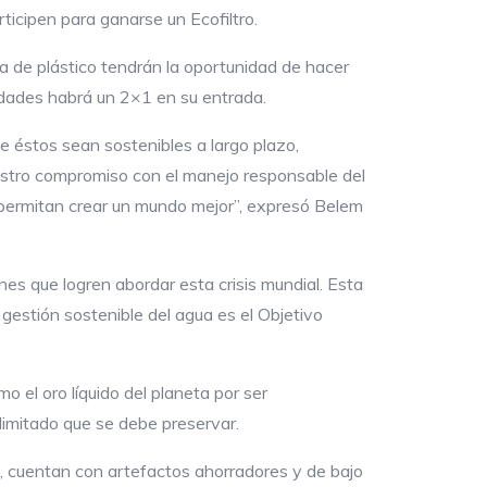
rticipen para ganarse un Ecofiltro.
lla de plástico tendrán la oportunidad de hacer
idades habrá un 2×1 en su entrada.
 éstos sean sostenibles a largo plazo,
uestro compromiso con el manejo responsable del
 permitan crear un mundo mejor”, expresó Belem
es que logren abordar esta crisis mundial. Esta
gestión sostenible del agua es el Objetivo
 el oro líquido del planeta por ser
limitado que se debe preservar.
s, cuentan con artefactos ahorradores y de bajo