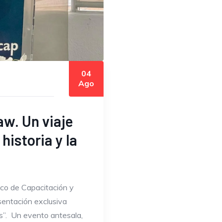
04
Ago
w. Un viaje
historia y la
nico de Capacitación y
sentación exclusiva
as”. Un evento antesala,