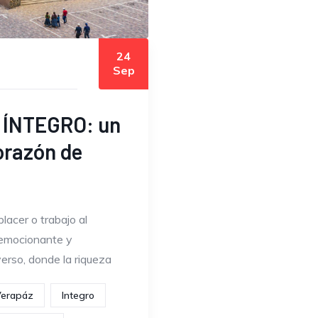
24
Sep
e ÍNTEGRO: un
corazón de
lacer o trabajo al
 emocionante y
erso, donde la riqueza
Verapáz
Integro