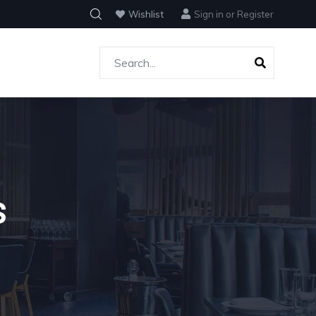
Wishlist
Sign in
or
Register
S