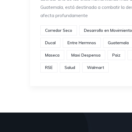
Guatemala, está destinada a combatir la des
afecta profundamente
Corredor Seco
Desarrollo en Movimiento
Ducal
Entre Hermnos
Guatemala
Maseca
Maxi Despensa
Paiz
RSE
Salud
Walmart