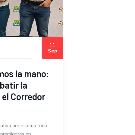
11
Sep
mos la mano:
batir la
 el Corredor
iativa tiene como foco
 apremiantes en