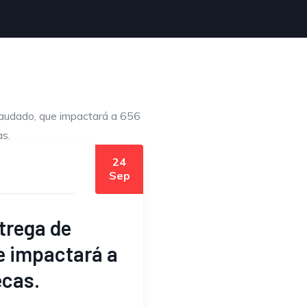
24
Sep
ntrega de
e impactará a
ecas.