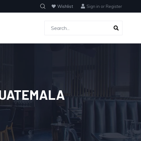
Wishlist
Sign in
or
Register
GUATEMALA