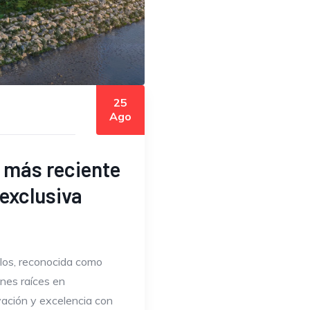
25
Ago
u más reciente
 exclusiva
los, reconocida como
enes raíces en
vación y excelencia con