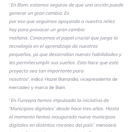
“
E
n Bam,
estamos seguros
de
que
una acción puede
generar un gran cambio
. E
s
por
eso
que
seguimos
apoyando
a
nuestra
niñez
hoy
para provocar un gran cambio
mañana.
C
onocemos el papel crucial que juega la
tecnolog
í
a en el aprendizaje
de nuestros
pequeños,
ya q
ue desarrolla
n
nuevas
habilidades
y
les permit
e
cumplir sus sueños
. Esto
hace que
este
proyecto
sea
tan importante para
nosotros
”, indicó Hazel Barrundia, vicepresidente de
mercadeo y marca de Bam.
“
En
Funsepa
hemos impulsado la iniciativa de
‘Municipios digitales’ desde hace tres años. Hasta
el momento hemos inaugurado nueve municipios
digitales en distintos rincones del país
”, mencionó