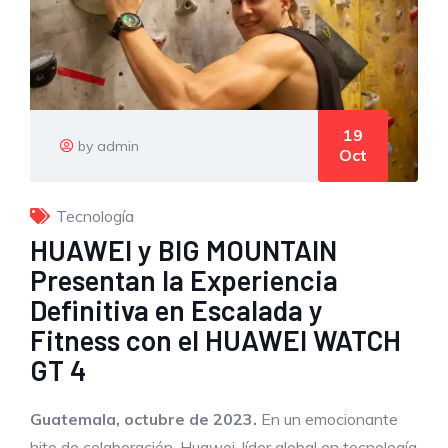
19
by admin
Oct
Tecnología
HUAWEI y BIG MOUNTAIN
Presentan la Experiencia
Definitiva en Escalada y
Fitness con el HUAWEI WATCH
GT 4
Guatemala,
octubre
de 2023.
En un emocionante
hito de colaboración, Huawei, líder global en tecnología