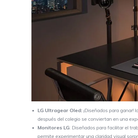
LG Ultragear Oled:
¡Diseñados para ganar! l
después del colegio se conviertan en una exper
Monitores LG
: Diseñados para facilitar el t
permite experimentar una claridad visual sorp