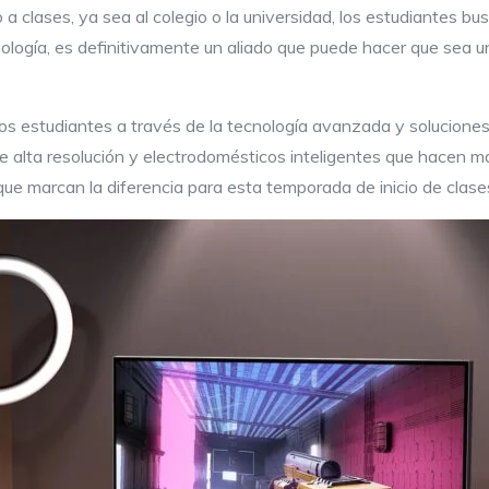
a clases, ya sea al colegio o la universidad, los estudiantes b
cnología, es definitivamente un aliado que puede hacer que sea u
 los estudiantes a través de la tecnología avanzada y solucione
 alta resolución y electrodomésticos inteligentes que hacen más f
ue marcan la diferencia para esta temporada de inicio de clase