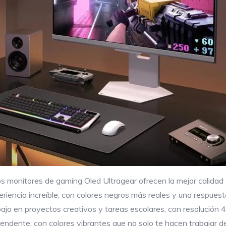
os monitores de gaming Oled Ultragear ofrecen la mejor calidad
iencia increíble, con colores negros más reales y una respuesta
rabajo en proyectos creativos y tareas escolares, con resolució
rendente, con colores vibrantes que no solo te hacen trabajar d