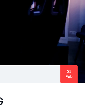
01
Feb
G