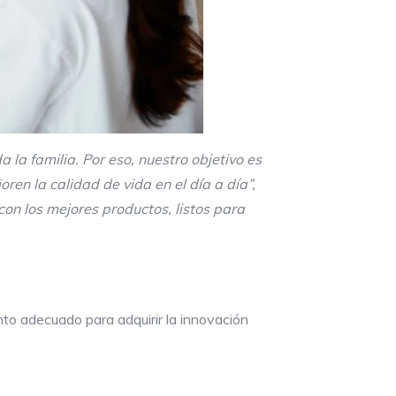
 la familia. Por eso, nuestro objetivo es
ren la calidad de vida en el día a día”,
on los mejores productos, listos para
nto adecuado para adquirir la innovación