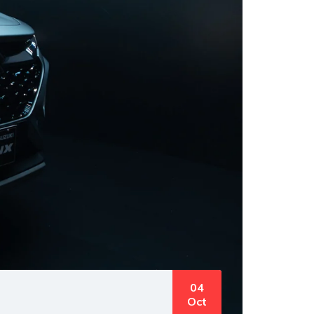
04
Oct