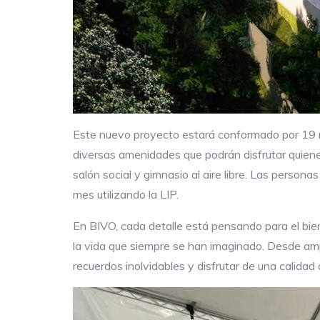
Este nuevo proyecto estará conformado por 19 ni
diversas amenidades que podrán disfrutar quienes
salón social y gimnasio al aire libre. Las perso
mes utilizando la LIP.
En BIVO, cada detalle está pensando para el bien
la vida que siempre se han imaginado. Desde ampl
recuerdos inolvidables y disfrutar de una calidad