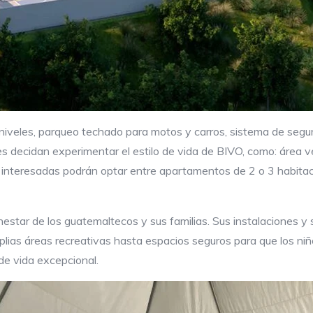
veles, parqueo techado para motos y carros, sistema de segurid
 decidan experimentar el estilo de vida de BIVO, como: área ver
nas interesadas podrán optar entre apartamentos de 2 o 3 habit
estar de los guatemaltecos y sus familias. Sus instalaciones y 
ias áreas recreativas hasta espacios seguros para que los niños
 de vida excepcional.