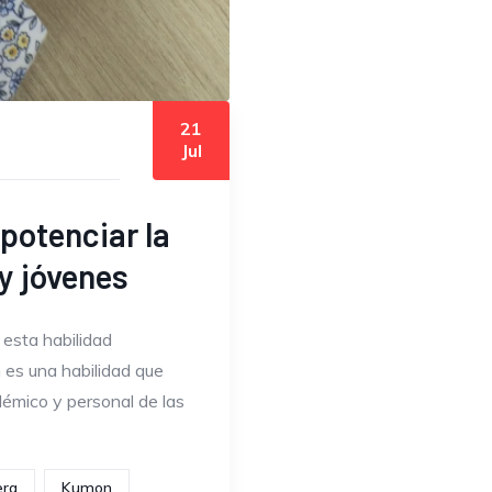
21
Jul
otenciar la
y jóvenes
esta habilidad
 es una habilidad que
démico y personal de las
era
Kumon