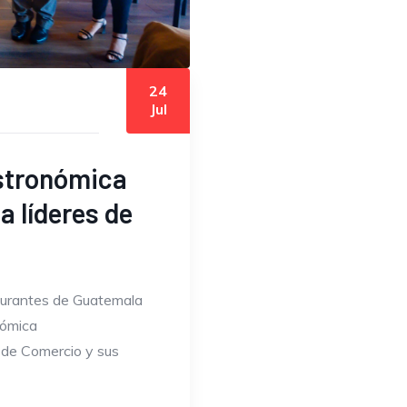
24
Jul
stronómica
 líderes de
taurantes de Guatemala
nómica
 de Comercio y sus