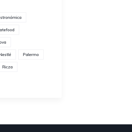
stronómica
atefood
ova
Nestlé
Palermo
Ricza