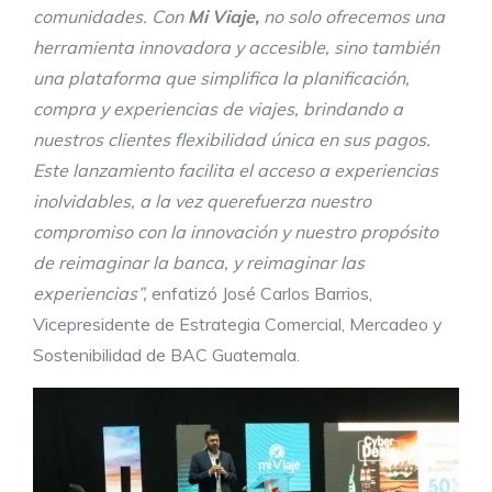
comunidades. Con
Mi Viaje,
no solo ofrecemos una
herramienta innovadora y accesible, sino también
una plataforma que simplifica la planificación
,
compra y experiencias
de viajes, brindando a
nuestros clientes flexibilidad única en sus pagos.
Este lanzamiento facilita el acceso a experiencias
inolvidables,
a la vez que
refuerza nuestro
compromiso con la innovación y nuestro propósito
de reimaginar la banca
, y reimaginar las
experiencias
”,
enfatizó José Carlos Barrios,
Vicepresidente de Estrategia Comercial, Mercadeo y
Sostenibilidad de BAC Guatemala.