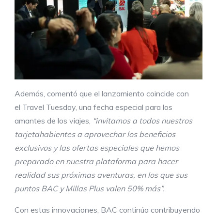
Además, comentó que el lanzamiento coincide con
el Travel Tuesday, una fecha especial para los
amantes de los viajes,
“i
nvitamos a todos nuestros
tarjetahabientes a aprovechar los beneficios
exclusivos y las ofertas especiales que hemos
preparado en nuestra plataforma para hacer
realidad sus próximas aventuras, en l
os
que sus
puntos BAC y Millas Plus valen 50% más
”.
Con estas innovaciones, BAC continúa contribuyendo